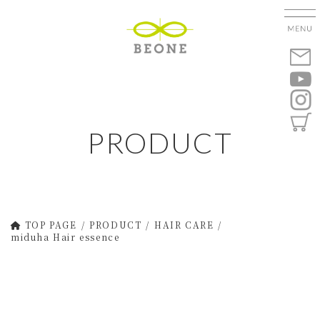
コ
ナ
ン
ビ
テ
ゲ
ン
ー
ツ
シ
へ
ョ
ス
ン
キ
に
PRODUCT
ッ
移
プ
動
TOP PAGE
PRODUCT
HAIR CARE
miduha Hair essence