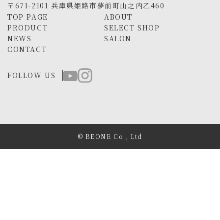
〒671-2101 兵庫県姫路市夢前町山之内乙460
TOP PAGE
ABOUT
PRODUCT
SELECT SHOP
NEWS
SALON
CONTACT
FOLLOW US
© BEONE Co., Ltd