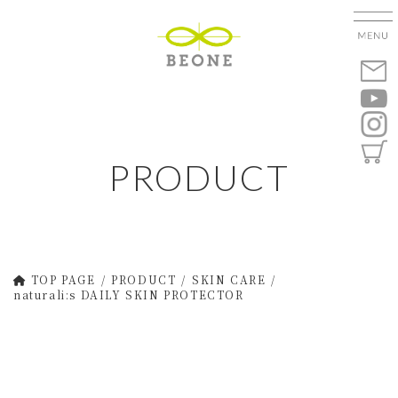
コ
ナ
ン
ビ
テ
ゲ
ン
ー
ツ
シ
へ
ョ
ス
ン
キ
に
PRODUCT
ッ
移
プ
動
TOP PAGE
PRODUCT
SKIN CARE
naturali:s DAILY SKIN PROTECTOR