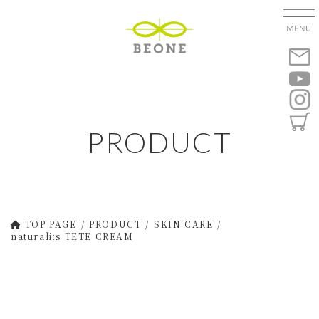
コ
ナ
ン
ビ
テ
ゲ
ン
ー
ツ
シ
へ
ョ
ス
ン
キ
に
PRODUCT
ッ
移
プ
動
TOP PAGE
PRODUCT
SKIN CARE
naturali:s TETE CREAM