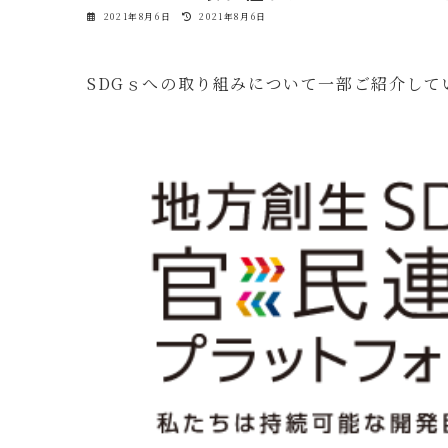
最
2021年8月6日
2021年8月6日
終
更
新
日
SDGｓへの取り組みについて一部ご紹介し
時
: