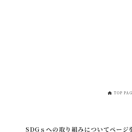
コ
ナ
ン
ビ
テ
ゲ
ン
ー
ツ
シ
へ
ョ
ス
ン
キ
に
ッ
移
プ
動
TOP PA
SDGｓへの取り組みについてページ