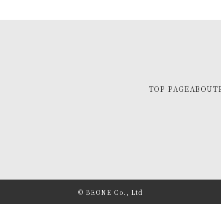
TOP PAGE
ABOUT
© BEONE Co., Ltd