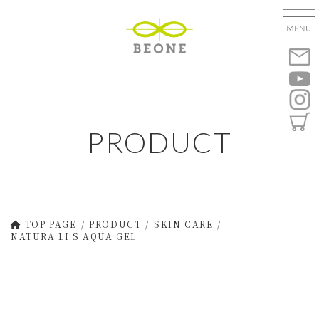
コ
ナ
ン
ビ
テ
ゲ
ン
ー
ツ
シ
へ
ョ
ス
ン
キ
に
PRODUCT
ッ
移
プ
動
TOP PAGE
PRODUCT
SKIN CARE
NATURA LI:S AQUA GEL