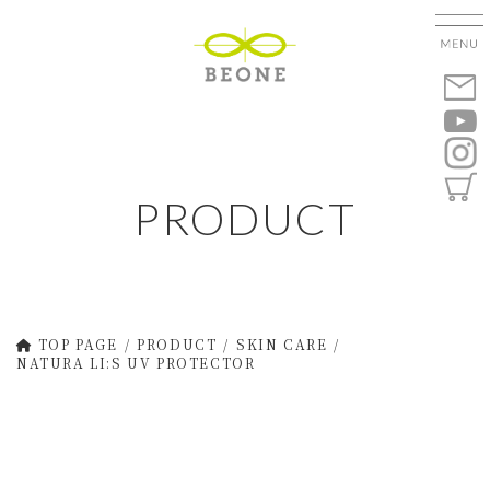
コ
ナ
ン
ビ
テ
ゲ
ン
ー
ツ
シ
へ
ョ
ス
ン
キ
に
PRODUCT
ッ
移
プ
動
TOP PAGE
PRODUCT
SKIN CARE
NATURA LI:S UV PROTECTOR